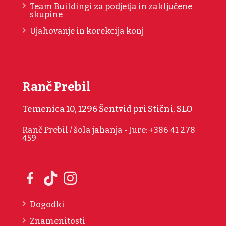
Team Buildingi za podjetja in zaključene
skupine
Ujahovanje in korekcija konj
Ranč Prebil
Temenica 10, 1296 Šentvid pri Stični, SLO
Ranč Prebil / šola jahanja - Jure: +386 41 278
459
Dogodki
Znamenitosti