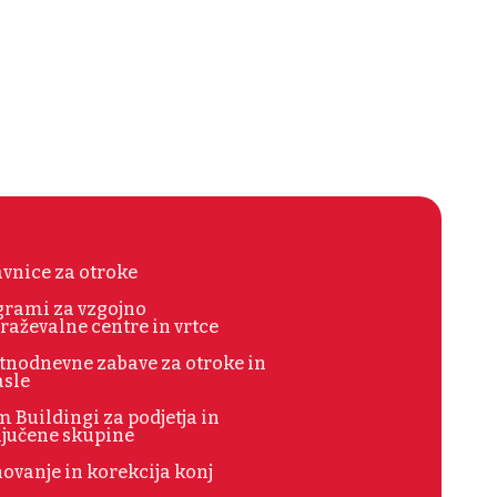
vnice za otroke
grami za vzgojno
raževalne centre in vrtce
tnodnevne zabave za otroke in
asle
 Buildingi za podjetja in
ljučene skupine
ovanje in korekcija konj