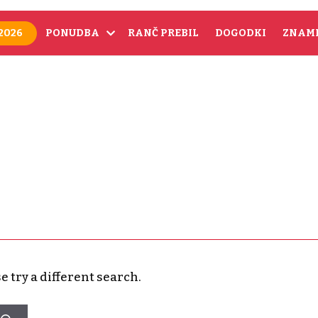
2026
PONUDBA
RANČ PREBIL
DOGODKI
ZNAME
e try a different search.