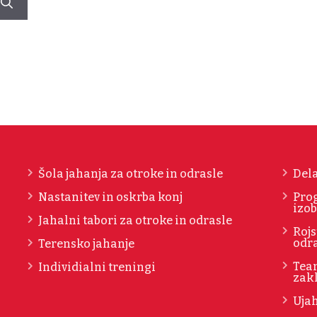
Šola jahanja za otroke in odrasle
Dela
Nastanitev in oskrba konj
Pro
izob
Jahalni tabori za otroke in odrasle
Rojs
odr
Terensko jahanje
Team
Individialni treningi
zak
Ujah