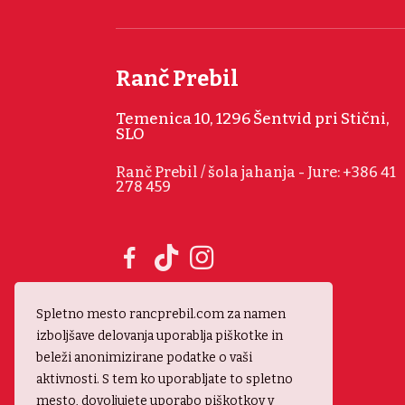
Ranč Prebil
Temenica 10, 1296 Šentvid pri Stični,
SLO
Ranč Prebil / šola jahanja - Jure: +386 41
278 459
Spletno mesto rancprebil.com za namen
izboljšave delovanja uporablja piškotke in
beleži anonimizirane podatke o vaši
aktivnosti. S tem ko uporabljate to spletno
mesto, dovoljujete uporabo piškotkov v