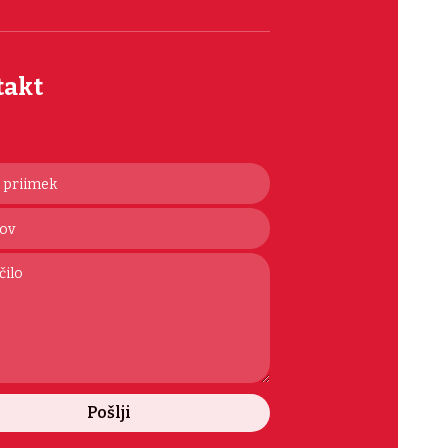
takt
Pošlji